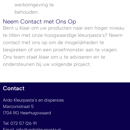
werkomgeving te
behouden.
Neem Contact met Ons Op
Bent u klaar om uw producten naar een hoger niveau
te tillen met onze hoogwaardige kleurpasta’s? Neem
contact met ons op om de mogelijkheden te
bespreken of om een proefmonster aan te vragen.
Ons team staat klaar om u te adviseren en te
ondersteunen bij uw volgende project.
Contact
Ardo Kleurpasta’s en dispersies
Marconistraat 5
1704 RG Heerhugowaard
Tel.
072 57 126 91
Email.
info@ardokleurpasta.nl